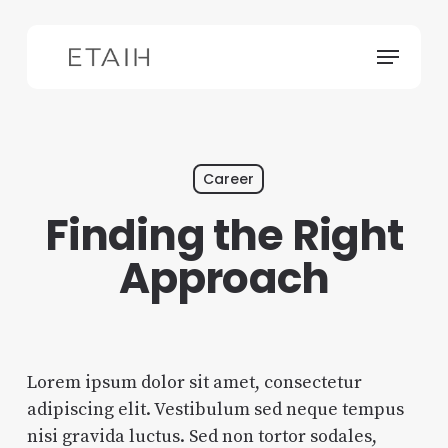
Skip
to
Menu
main
content
Career
Finding the Right
Approach
Lorem ipsum dolor sit amet, consectetur
adipiscing elit. Vestibulum sed neque tempus
nisi gravida luctus. Sed non tortor sodales,